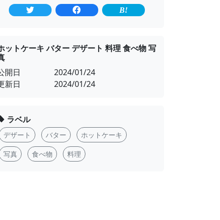
ホットケーキ バター デザート 料理 食べ物 写
真
公開日
2024/01/24
更新日
2024/01/24
ラベル
デザート
バター
ホットケーキ
写真
食べ物
料理