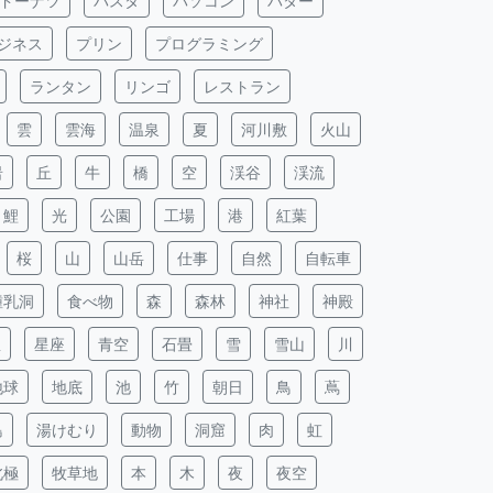
ドーナツ
パスタ
パソコン
バター
ジネス
プリン
プログラミング
ランタン
リンゴ
レストラン
雲
雲海
温泉
夏
河川敷
火山
岩
丘
牛
橋
空
渓谷
渓流
鯉
光
公園
工場
港
紅葉
桜
山
山岳
仕事
自然
自転車
鍾乳洞
食べ物
森
森林
神社
神殿
星
星座
青空
石畳
雪
雪山
川
地球
地底
池
竹
朝日
鳥
蔦
島
湯けむり
動物
洞窟
肉
虹
北極
牧草地
本
木
夜
夜空