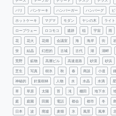
チーズ
テーブル
デザート
デスク
テラス
パリ
パンケーキ
ハンバーガー
ハンバーグ
ビ
ホットケーキ
マグマ
モダン
ヤシの木
ライト
ロープウェー
ロコモコ
遺跡
稲
宇宙
雨
花
花火
花畑
会議室
海
海岸
街
蛍
結晶
幻想的
古城
古代
湖
湖畔
荒野
鉱物
高層ビル
高速道路
砂漠
砂浜
芝生
写真
樹氷
秋
春
商談
小道
神秘的
針葉樹林
人物
水
水晶
水滴
草
草原
太陽
苔
滝
棚田
地下水
庭
庭園
田園
電話
都会
都市
冬
日本
波
廃墟
麦畑
氷
風景
風車