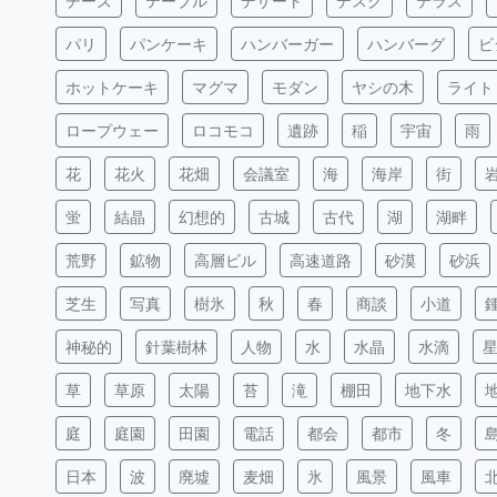
チーズ
テーブル
デザート
デスク
テラス
パリ
パンケーキ
ハンバーガー
ハンバーグ
ビ
ホットケーキ
マグマ
モダン
ヤシの木
ライト
ロープウェー
ロコモコ
遺跡
稲
宇宙
雨
花
花火
花畑
会議室
海
海岸
街
蛍
結晶
幻想的
古城
古代
湖
湖畔
荒野
鉱物
高層ビル
高速道路
砂漠
砂浜
芝生
写真
樹氷
秋
春
商談
小道
神秘的
針葉樹林
人物
水
水晶
水滴
草
草原
太陽
苔
滝
棚田
地下水
庭
庭園
田園
電話
都会
都市
冬
日本
波
廃墟
麦畑
氷
風景
風車