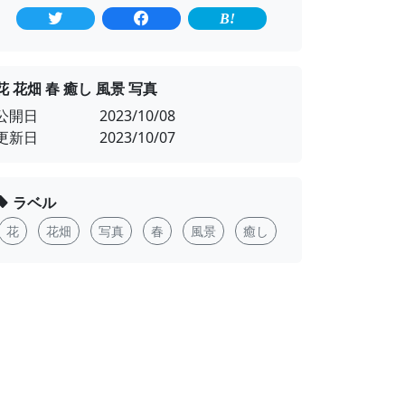
花 花畑 春 癒し 風景 写真
公開日
2023/10/08
更新日
2023/10/07
ラベル
花
花畑
写真
春
風景
癒し