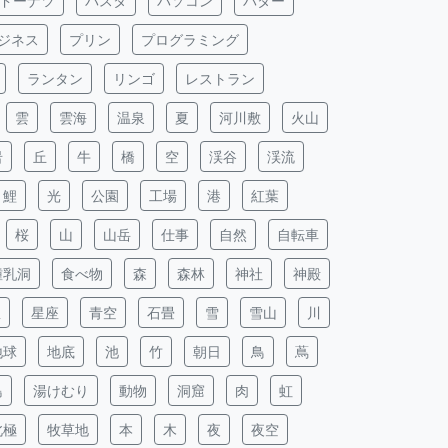
ドーナツ
パスタ
パソコン
バター
ジネス
プリン
プログラミング
ランタン
リンゴ
レストラン
雲
雲海
温泉
夏
河川敷
火山
岩
丘
牛
橋
空
渓谷
渓流
鯉
光
公園
工場
港
紅葉
桜
山
山岳
仕事
自然
自転車
鍾乳洞
食べ物
森
森林
神社
神殿
星
星座
青空
石畳
雪
雪山
川
地球
地底
池
竹
朝日
鳥
蔦
島
湯けむり
動物
洞窟
肉
虹
北極
牧草地
本
木
夜
夜空