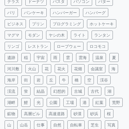
テラス
ドーナツ
パスタ
パソコン
バター
パリ
パンケーキ
ハンバーガー
ハンバーグ
ビジネス
プリン
プログラミング
ホットケーキ
マグマ
モダン
ヤシの木
ライト
ランタン
リンゴ
レストラン
ロープウェー
ロコモコ
遺跡
稲
宇宙
雨
雲
雲海
温泉
夏
河川敷
火山
花
花火
花畑
会議室
海
海岸
街
岩
丘
牛
橋
空
渓谷
渓流
蛍
結晶
幻想的
古城
古代
湖
湖畔
鯉
光
公園
工場
港
紅葉
荒野
鉱物
高層ビル
高速道路
砂漠
砂浜
桜
山
山岳
仕事
自然
自転車
芝生
写真