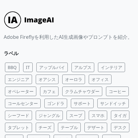
Adobe Fireflyを利用したAI生成画像やプロンプトを紹介。
ラベル
BBQ
IT
アップルパイ
アルプス
インテリア
エンジニア
オアシス
オーロラ
オフィス
オペレーター
カフェ
クラムチャウダー
コーヒー
コールセンター
ゴンドラ
サポート
サンドイッチ
シーフード
ジャングル
スープ
スマホ
タイガ
タブレット
チーズ
テーブル
デザート
デスク