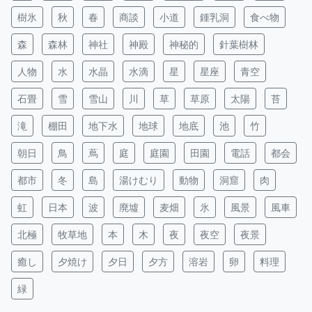
樹氷
秋
春
商談
小道
鍾乳洞
食べ物
森
森林
神社
神殿
神秘的
針葉樹林
人物
水
水晶
水滴
星
星座
青空
石畳
雪
雪山
川
草
草原
太陽
苔
滝
棚田
地下水
地球
地底
池
竹
朝日
鳥
蔦
庭
庭園
田園
電話
都会
都市
冬
島
湯けむり
動物
洞窟
肉
虹
日本
波
廃墟
麦畑
氷
風景
風車
北極
牧草地
本
木
夜
夜空
夜景
癒し
夕焼け
夕日
夕方
溶岩
卵
料理
緑