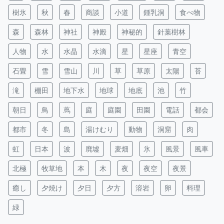
樹氷
秋
春
商談
小道
鍾乳洞
食べ物
森
森林
神社
神殿
神秘的
針葉樹林
人物
水
水晶
水滴
星
星座
青空
石畳
雪
雪山
川
草
草原
太陽
苔
滝
棚田
地下水
地球
地底
池
竹
朝日
鳥
蔦
庭
庭園
田園
電話
都会
都市
冬
島
湯けむり
動物
洞窟
肉
虹
日本
波
廃墟
麦畑
氷
風景
風車
北極
牧草地
本
木
夜
夜空
夜景
癒し
夕焼け
夕日
夕方
溶岩
卵
料理
緑