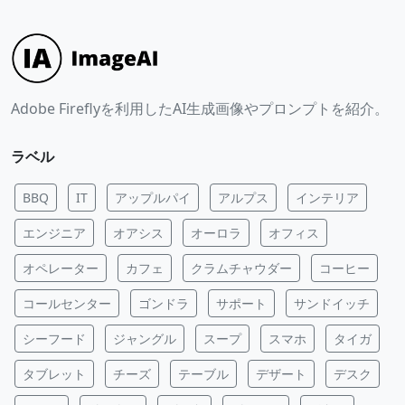
Adobe Fireflyを利用したAI生成画像やプロンプトを紹介。
ラベル
BBQ
IT
アップルパイ
アルプス
インテリア
エンジニア
オアシス
オーロラ
オフィス
オペレーター
カフェ
クラムチャウダー
コーヒー
コールセンター
ゴンドラ
サポート
サンドイッチ
シーフード
ジャングル
スープ
スマホ
タイガ
タブレット
チーズ
テーブル
デザート
デスク