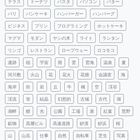
テラス
ドーナツ
パスタ
パソコン
バター
パリ
パンケーキ
ハンバーガー
ハンバーグ
ビジネス
プリン
プログラミング
ホットケーキ
マグマ
モダン
ヤシの木
ライト
ランタン
リンゴ
レストラン
ロープウェー
ロコモコ
遺跡
稲
宇宙
雨
雲
雲海
温泉
夏
河川敷
火山
花
花火
花畑
会議室
海
海岸
街
岩
丘
牛
橋
空
渓谷
渓流
蛍
結晶
幻想的
古城
古代
湖
湖畔
鯉
光
公園
工場
港
紅葉
荒野
鉱物
高層ビル
高速道路
砂漠
砂浜
桜
山
山岳
仕事
自然
自転車
芝生
写真