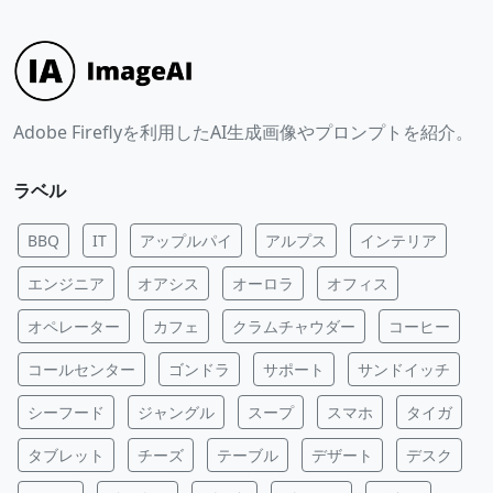
Adobe Fireflyを利用したAI生成画像やプロンプトを紹介。
ラベル
BBQ
IT
アップルパイ
アルプス
インテリア
エンジニア
オアシス
オーロラ
オフィス
オペレーター
カフェ
クラムチャウダー
コーヒー
コールセンター
ゴンドラ
サポート
サンドイッチ
シーフード
ジャングル
スープ
スマホ
タイガ
タブレット
チーズ
テーブル
デザート
デスク