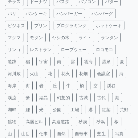
テラス
ドーナツ
パスタ
パソコン
バター
パリ
パンケーキ
ハンバーガー
ハンバーグ
ビジネス
プリン
プログラミング
ホットケーキ
マグマ
モダン
ヤシの木
ライト
ランタン
リンゴ
レストラン
ロープウェー
ロコモコ
遺跡
稲
宇宙
雨
雲
雲海
温泉
夏
河川敷
火山
花
花火
花畑
会議室
海
海岸
街
岩
丘
牛
橋
空
渓谷
渓流
蛍
結晶
幻想的
古城
古代
湖
湖畔
鯉
光
公園
工場
港
紅葉
荒野
鉱物
高層ビル
高速道路
砂漠
砂浜
桜
山
山岳
仕事
自然
自転車
芝生
写真