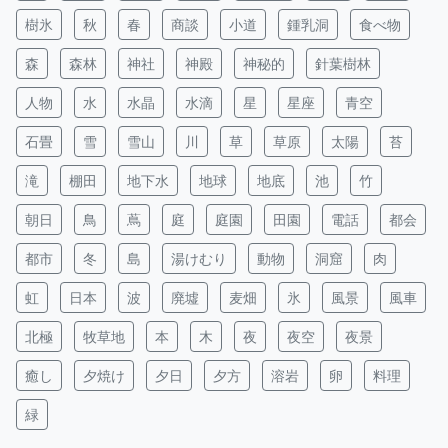
樹氷
秋
春
商談
小道
鍾乳洞
食べ物
森
森林
神社
神殿
神秘的
針葉樹林
人物
水
水晶
水滴
星
星座
青空
石畳
雪
雪山
川
草
草原
太陽
苔
滝
棚田
地下水
地球
地底
池
竹
朝日
鳥
蔦
庭
庭園
田園
電話
都会
都市
冬
島
湯けむり
動物
洞窟
肉
虹
日本
波
廃墟
麦畑
氷
風景
風車
北極
牧草地
本
木
夜
夜空
夜景
癒し
夕焼け
夕日
夕方
溶岩
卵
料理
緑