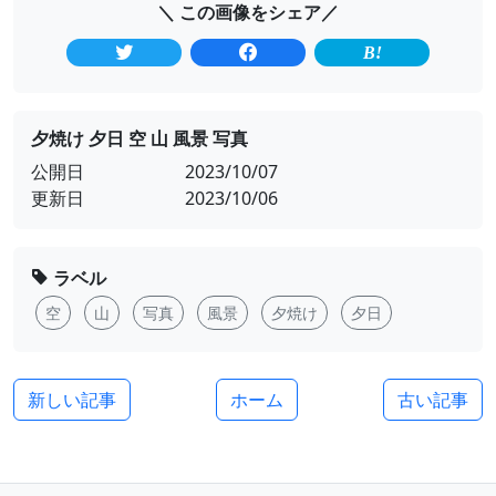
＼ この画像をシェア／
夕焼け 夕日 空 山 風景 写真
公開日
2023/10/07
更新日
2023/10/06
ラベル
空
山
写真
風景
夕焼け
夕日
新しい記事
ホーム
古い記事