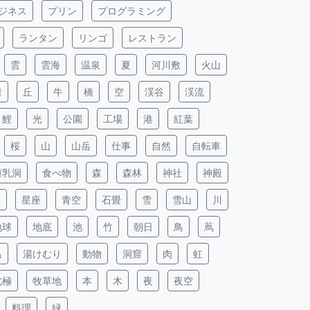
ジネス
プリン
プログラミング
ランタン
リンゴ
レストラン
雲
雲海
温泉
夏
河川敷
火山
岩
丘
牛
橋
空
渓谷
渓流
鯉
光
公園
工場
港
紅葉
桜
山
山岳
仕事
自然
自転車
鍾乳洞
食べ物
森
森林
神社
神殿
星
星座
青空
石畳
雪
雪山
川
地球
地底
池
竹
朝日
鳥
蔦
島
湯けむり
動物
洞窟
肉
虹
北極
牧草地
本
木
夜
夜空
料理
緑