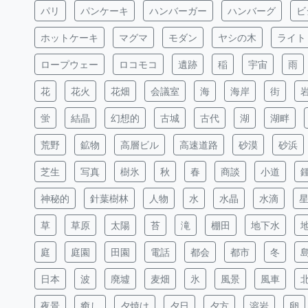
パリ
パンケーキ
ハンバーガー
ハンバーグ
ビ
ホットケーキ
マグマ
モダン
ヤシの木
ライト
ロープウェー
ロコモコ
遺跡
稲
宇宙
雨
花
花火
花畑
会議室
海
海岸
街
蛍
結晶
幻想的
古城
古代
湖
湖畔
荒野
鉱物
高層ビル
高速道路
砂漠
砂浜
芝生
写真
樹氷
秋
春
商談
小道
神秘的
針葉樹林
人物
水
水晶
水滴
草
草原
太陽
苔
滝
棚田
地下水
庭
庭園
田園
電話
都会
都市
冬
日本
波
廃墟
麦畑
氷
風景
風車
夜景
癒し
夕焼け
夕日
夕方
溶岩
卵