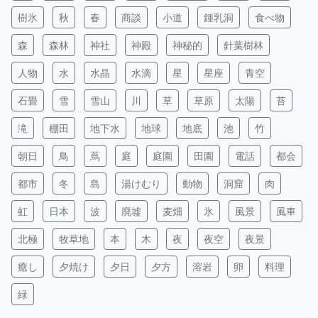
樹氷
秋
春
商談
小道
鍾乳洞
食べ物
森
森林
神社
神殿
神秘的
針葉樹林
人物
水
水晶
水滴
星
星座
青空
石畳
雪
雪山
川
草
草原
太陽
苔
滝
棚田
地下水
地球
地底
池
竹
朝日
鳥
蔦
庭
庭園
田園
電話
都会
都市
冬
島
湯けむり
動物
洞窟
肉
虹
日本
波
廃墟
麦畑
氷
風景
風車
北極
牧草地
本
木
夜
夜空
夜景
癒し
夕焼け
夕日
夕方
溶岩
卵
料理
緑