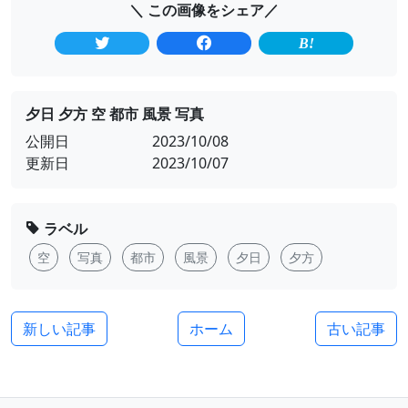
＼ この画像をシェア／
夕日 夕方 空 都市 風景 写真
公開日
2023/10/08
更新日
2023/10/07
ラベル
空
写真
都市
風景
夕日
夕方
新しい記事
ホーム
古い記事