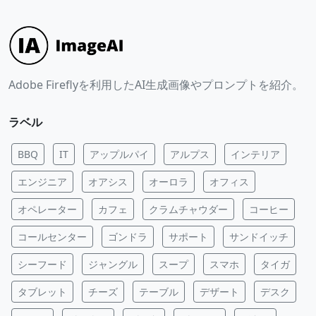
Adobe Fireflyを利用したAI生成画像やプロンプトを紹介。
ラベル
BBQ
IT
アップルパイ
アルプス
インテリア
エンジニア
オアシス
オーロラ
オフィス
オペレーター
カフェ
クラムチャウダー
コーヒー
コールセンター
ゴンドラ
サポート
サンドイッチ
シーフード
ジャングル
スープ
スマホ
タイガ
タブレット
チーズ
テーブル
デザート
デスク