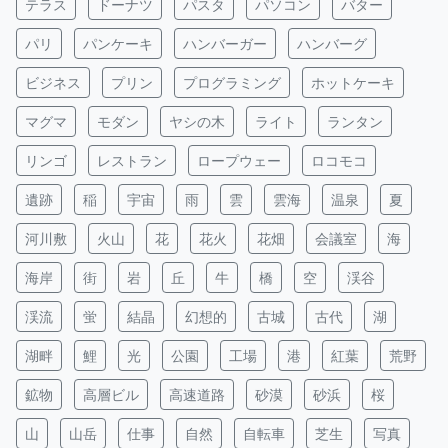
テラス
ドーナツ
パスタ
パソコン
バター
パリ
パンケーキ
ハンバーガー
ハンバーグ
ビジネス
プリン
プログラミング
ホットケーキ
マグマ
モダン
ヤシの木
ライト
ランタン
リンゴ
レストラン
ロープウェー
ロコモコ
遺跡
稲
宇宙
雨
雲
雲海
温泉
夏
河川敷
火山
花
花火
花畑
会議室
海
海岸
街
岩
丘
牛
橋
空
渓谷
渓流
蛍
結晶
幻想的
古城
古代
湖
湖畔
鯉
光
公園
工場
港
紅葉
荒野
鉱物
高層ビル
高速道路
砂漠
砂浜
桜
山
山岳
仕事
自然
自転車
芝生
写真