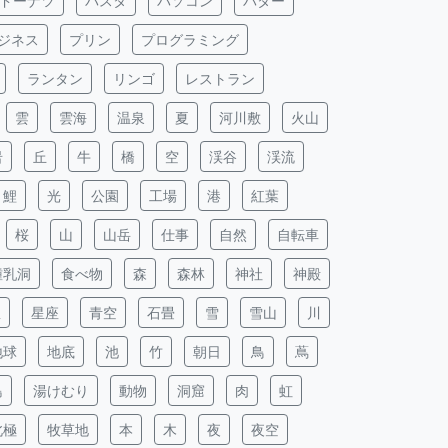
ドーナツ
パスタ
パソコン
バター
ジネス
プリン
プログラミング
ランタン
リンゴ
レストラン
雲
雲海
温泉
夏
河川敷
火山
岩
丘
牛
橋
空
渓谷
渓流
鯉
光
公園
工場
港
紅葉
桜
山
山岳
仕事
自然
自転車
鍾乳洞
食べ物
森
森林
神社
神殿
星
星座
青空
石畳
雪
雪山
川
地球
地底
池
竹
朝日
鳥
蔦
島
湯けむり
動物
洞窟
肉
虹
北極
牧草地
本
木
夜
夜空