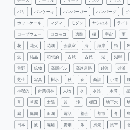
チーズ
テーブル
デザート
デスク
テラス
パリ
パンケーキ
ハンバーガー
ハンバーグ
ビ
ホットケーキ
マグマ
モダン
ヤシの木
ライト
ロープウェー
ロコモコ
遺跡
稲
宇宙
雨
花
花火
花畑
会議室
海
海岸
街
蛍
結晶
幻想的
古城
古代
湖
湖畔
荒野
鉱物
高層ビル
高速道路
砂漠
砂浜
芝生
写真
樹氷
秋
春
商談
小道
神秘的
針葉樹林
人物
水
水晶
水滴
草
草原
太陽
苔
滝
棚田
地下水
庭
庭園
田園
電話
都会
都市
冬
日本
波
廃墟
麦畑
氷
風景
風車