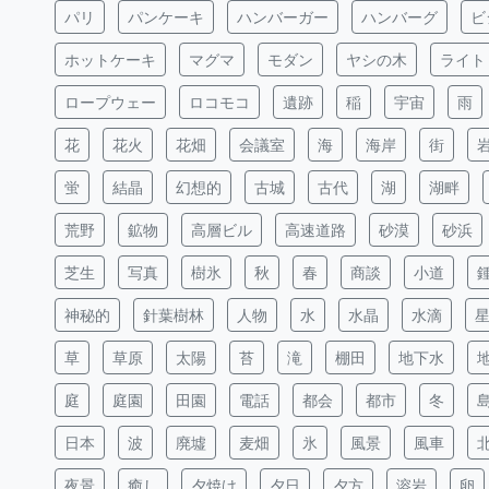
パリ
パンケーキ
ハンバーガー
ハンバーグ
ビ
ホットケーキ
マグマ
モダン
ヤシの木
ライト
ロープウェー
ロコモコ
遺跡
稲
宇宙
雨
花
花火
花畑
会議室
海
海岸
街
蛍
結晶
幻想的
古城
古代
湖
湖畔
荒野
鉱物
高層ビル
高速道路
砂漠
砂浜
芝生
写真
樹氷
秋
春
商談
小道
神秘的
針葉樹林
人物
水
水晶
水滴
草
草原
太陽
苔
滝
棚田
地下水
庭
庭園
田園
電話
都会
都市
冬
日本
波
廃墟
麦畑
氷
風景
風車
夜景
癒し
夕焼け
夕日
夕方
溶岩
卵