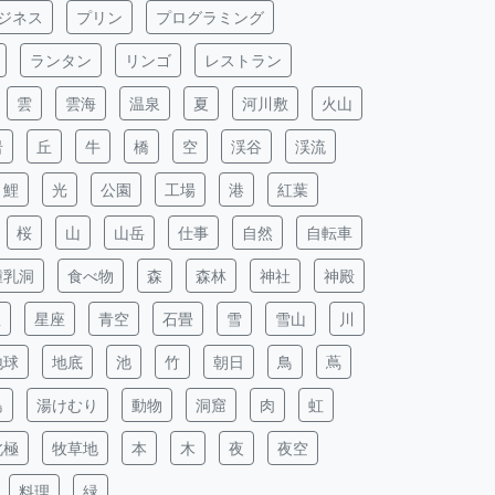
ジネス
プリン
プログラミング
ランタン
リンゴ
レストラン
雲
雲海
温泉
夏
河川敷
火山
岩
丘
牛
橋
空
渓谷
渓流
鯉
光
公園
工場
港
紅葉
桜
山
山岳
仕事
自然
自転車
鍾乳洞
食べ物
森
森林
神社
神殿
星
星座
青空
石畳
雪
雪山
川
地球
地底
池
竹
朝日
鳥
蔦
島
湯けむり
動物
洞窟
肉
虹
北極
牧草地
本
木
夜
夜空
料理
緑