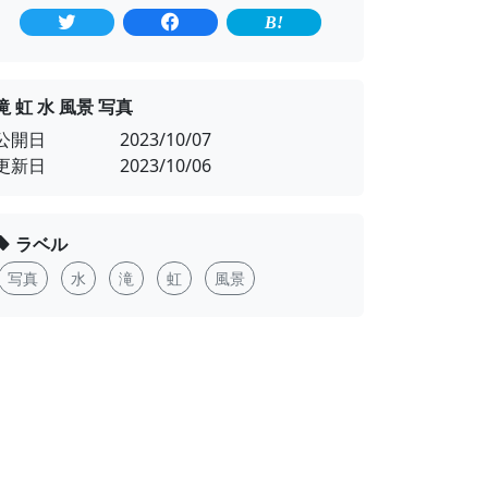
滝 虹 水 風景 写真
公開日
2023/10/07
更新日
2023/10/06
ラベル
写真
水
滝
虹
風景