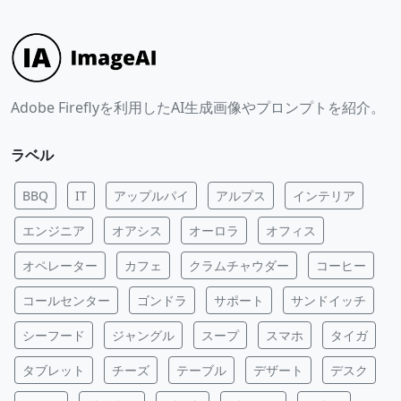
Adobe Fireflyを利用したAI生成画像やプロンプトを紹介。
ラベル
BBQ
IT
アップルパイ
アルプス
インテリア
エンジニア
オアシス
オーロラ
オフィス
オペレーター
カフェ
クラムチャウダー
コーヒー
コールセンター
ゴンドラ
サポート
サンドイッチ
シーフード
ジャングル
スープ
スマホ
タイガ
タブレット
チーズ
テーブル
デザート
デスク