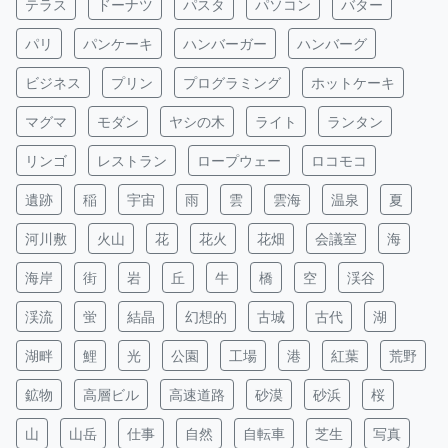
テラス
ドーナツ
パスタ
パソコン
バター
パリ
パンケーキ
ハンバーガー
ハンバーグ
ビジネス
プリン
プログラミング
ホットケーキ
マグマ
モダン
ヤシの木
ライト
ランタン
リンゴ
レストラン
ロープウェー
ロコモコ
遺跡
稲
宇宙
雨
雲
雲海
温泉
夏
河川敷
火山
花
花火
花畑
会議室
海
海岸
街
岩
丘
牛
橋
空
渓谷
渓流
蛍
結晶
幻想的
古城
古代
湖
湖畔
鯉
光
公園
工場
港
紅葉
荒野
鉱物
高層ビル
高速道路
砂漠
砂浜
桜
山
山岳
仕事
自然
自転車
芝生
写真