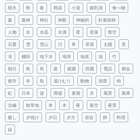
樹氷
秋
春
商談
小道
鍾乳洞
食べ物
森
森林
神社
神殿
神秘的
針葉樹林
人物
水
水晶
水滴
星
星座
青空
石畳
雪
雪山
川
草
草原
太陽
苔
滝
棚田
地下水
地球
地底
池
竹
朝日
鳥
蔦
庭
庭園
田園
電話
都会
都市
冬
島
湯けむり
動物
洞窟
肉
虹
日本
波
廃墟
麦畑
氷
風景
風車
北極
牧草地
本
木
夜
夜空
夜景
癒し
夕焼け
夕日
夕方
溶岩
卵
料理
緑