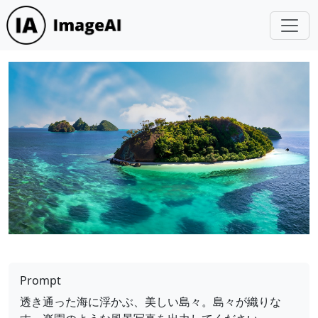
Prompt
透き通った海に浮かぶ、美しい島々。島々が織りな