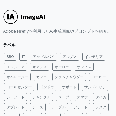
Adobe Fireflyを利用したAI生成画像やプロンプトを紹介。
ラベル
BBQ
IT
アップルパイ
アルプス
インテリア
エンジニア
オアシス
オーロラ
オフィス
オペレーター
カフェ
クラムチャウダー
コーヒー
コールセンター
ゴンドラ
サポート
サンドイッチ
シーフード
ジャングル
スープ
スマホ
タイガ
タブレット
チーズ
テーブル
デザート
デスク