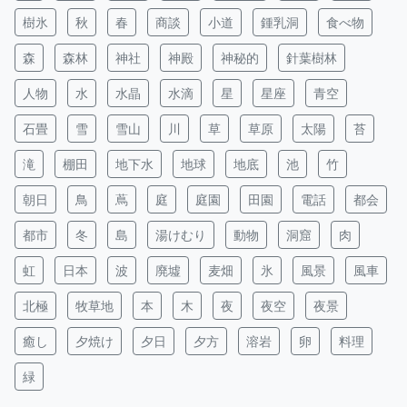
樹氷
秋
春
商談
小道
鍾乳洞
食べ物
森
森林
神社
神殿
神秘的
針葉樹林
人物
水
水晶
水滴
星
星座
青空
石畳
雪
雪山
川
草
草原
太陽
苔
滝
棚田
地下水
地球
地底
池
竹
朝日
鳥
蔦
庭
庭園
田園
電話
都会
都市
冬
島
湯けむり
動物
洞窟
肉
虹
日本
波
廃墟
麦畑
氷
風景
風車
北極
牧草地
本
木
夜
夜空
夜景
癒し
夕焼け
夕日
夕方
溶岩
卵
料理
緑