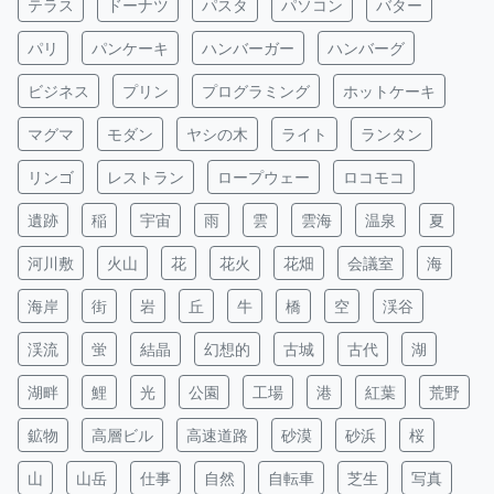
テラス
ドーナツ
パスタ
パソコン
バター
パリ
パンケーキ
ハンバーガー
ハンバーグ
ビジネス
プリン
プログラミング
ホットケーキ
マグマ
モダン
ヤシの木
ライト
ランタン
リンゴ
レストラン
ロープウェー
ロコモコ
遺跡
稲
宇宙
雨
雲
雲海
温泉
夏
河川敷
火山
花
花火
花畑
会議室
海
海岸
街
岩
丘
牛
橋
空
渓谷
渓流
蛍
結晶
幻想的
古城
古代
湖
湖畔
鯉
光
公園
工場
港
紅葉
荒野
鉱物
高層ビル
高速道路
砂漠
砂浜
桜
山
山岳
仕事
自然
自転車
芝生
写真