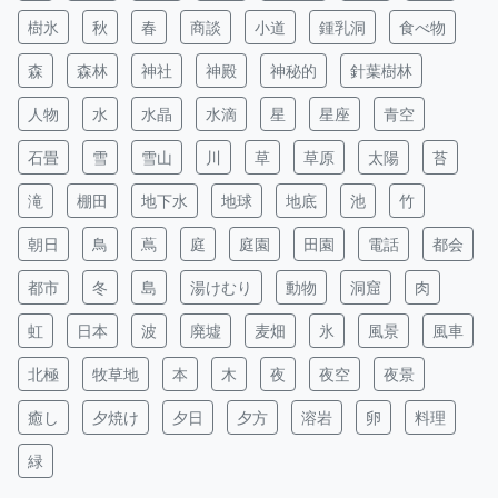
樹氷
秋
春
商談
小道
鍾乳洞
食べ物
森
森林
神社
神殿
神秘的
針葉樹林
人物
水
水晶
水滴
星
星座
青空
石畳
雪
雪山
川
草
草原
太陽
苔
滝
棚田
地下水
地球
地底
池
竹
朝日
鳥
蔦
庭
庭園
田園
電話
都会
都市
冬
島
湯けむり
動物
洞窟
肉
虹
日本
波
廃墟
麦畑
氷
風景
風車
北極
牧草地
本
木
夜
夜空
夜景
癒し
夕焼け
夕日
夕方
溶岩
卵
料理
緑