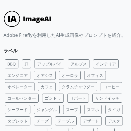
Adobe Fireflyを利用したAI生成画像やプロンプトを紹介。
ラベル
BBQ
IT
アップルパイ
アルプス
インテリア
エンジニア
オアシス
オーロラ
オフィス
オペレーター
カフェ
クラムチャウダー
コーヒー
コールセンター
ゴンドラ
サポート
サンドイッチ
シーフード
ジャングル
スープ
スマホ
タイガ
タブレット
チーズ
テーブル
デザート
デスク