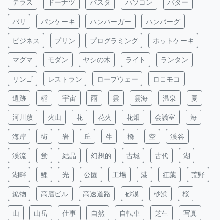
テラス
ドーナツ
パスタ
パソコン
バター
パリ
パンケーキ
ハンバーガー
ハンバーグ
ビジネス
プリン
プログラミング
ホットケーキ
マグマ
モダン
ヤシの木
ライト
ランタン
リンゴ
レストラン
ロープウェー
ロコモコ
遺跡
稲
宇宙
雨
雲
雲海
温泉
夏
河川敷
火山
花
花火
花畑
会議室
海
海岸
街
岩
丘
牛
橋
空
渓谷
渓流
蛍
結晶
幻想的
古城
古代
湖
湖畔
鯉
光
公園
工場
港
紅葉
荒野
鉱物
高層ビル
高速道路
砂漠
砂浜
桜
山
山岳
仕事
自然
自転車
芝生
写真