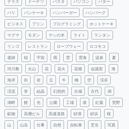
テラス
ドーナツ
パスタ
パソコン
バター
パリ
パンケーキ
ハンバーガー
ハンバーグ
ビジネス
プリン
プログラミング
ホットケーキ
マグマ
モダン
ヤシの木
ライト
ランタン
リンゴ
レストラン
ロープウェー
ロコモコ
遺跡
稲
宇宙
雨
雲
雲海
温泉
夏
河川敷
火山
花
花火
花畑
会議室
海
海岸
街
岩
丘
牛
橋
空
渓谷
渓流
蛍
結晶
幻想的
古城
古代
湖
湖畔
鯉
光
公園
工場
港
紅葉
荒野
鉱物
高層ビル
高速道路
砂漠
砂浜
桜
山
山岳
仕事
自然
自転車
芝生
写真