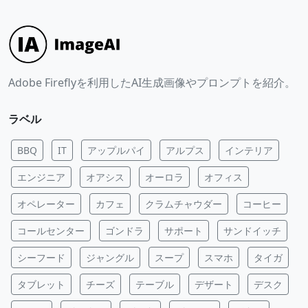
Adobe Fireflyを利用したAI生成画像やプロンプトを紹介。
ラベル
BBQ
IT
アップルパイ
アルプス
インテリア
エンジニア
オアシス
オーロラ
オフィス
オペレーター
カフェ
クラムチャウダー
コーヒー
コールセンター
ゴンドラ
サポート
サンドイッチ
シーフード
ジャングル
スープ
スマホ
タイガ
タブレット
チーズ
テーブル
デザート
デスク