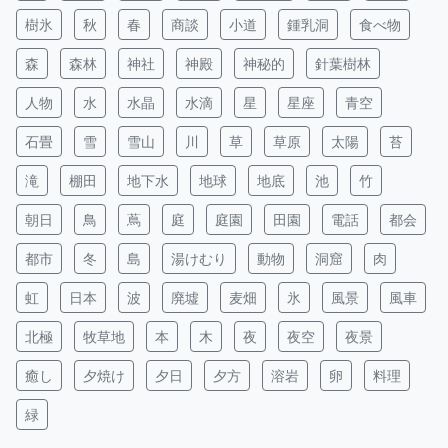
樹氷
秋
春
商談
小道
鍾乳洞
食べ物
森
森林
神社
神殿
神秘的
針葉樹林
人物
水
水晶
水滴
星
星座
青空
石畳
雪
雪山
川
草
草原
太陽
苔
滝
棚田
地下水
地球
地底
池
竹
朝日
鳥
蔦
庭
庭園
田園
電話
都会
都市
冬
島
湯けむり
動物
洞窟
肉
虹
日本
波
廃墟
麦畑
氷
風景
風車
北極
牧草地
本
木
夜
夜空
夜景
癒し
夕焼け
夕日
夕方
溶岩
卵
料理
緑