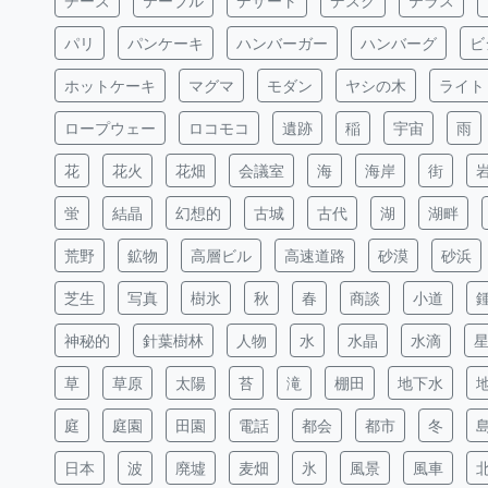
チーズ
テーブル
デザート
デスク
テラス
パリ
パンケーキ
ハンバーガー
ハンバーグ
ビ
ホットケーキ
マグマ
モダン
ヤシの木
ライト
ロープウェー
ロコモコ
遺跡
稲
宇宙
雨
花
花火
花畑
会議室
海
海岸
街
蛍
結晶
幻想的
古城
古代
湖
湖畔
荒野
鉱物
高層ビル
高速道路
砂漠
砂浜
芝生
写真
樹氷
秋
春
商談
小道
神秘的
針葉樹林
人物
水
水晶
水滴
草
草原
太陽
苔
滝
棚田
地下水
庭
庭園
田園
電話
都会
都市
冬
日本
波
廃墟
麦畑
氷
風景
風車