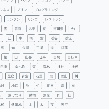
ドーナツ
パスタ
パソコン
バター
ジネス
プリン
プログラミング
ランタン
リンゴ
レストラン
雲
雲海
温泉
夏
河川敷
火山
岩
丘
牛
橋
空
渓谷
渓流
鯉
光
公園
工場
港
紅葉
桜
山
山岳
仕事
自然
自転車
鍾乳洞
食べ物
森
森林
神社
神殿
星
星座
青空
石畳
雪
雪山
川
地球
地底
池
竹
朝日
鳥
蔦
島
湯けむり
動物
洞窟
肉
虹
北極
牧草地
本
木
夜
夜空