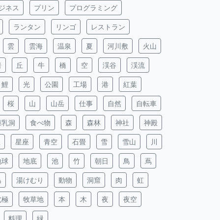
ジネス
プリン
プログラミング
ランタン
リンゴ
レストラン
雲
雲海
温泉
夏
河川敷
火山
岩
丘
牛
橋
空
渓谷
渓流
鯉
光
公園
工場
港
紅葉
桜
山
山岳
仕事
自然
自転車
鍾乳洞
食べ物
森
森林
神社
神殿
星
星座
青空
石畳
雪
雪山
川
地球
地底
池
竹
朝日
鳥
蔦
島
湯けむり
動物
洞窟
肉
虹
北極
牧草地
本
木
夜
夜空
料理
緑