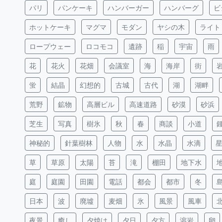
パリ
パンケーキ
ハンバーガー
ハンバーグ
ビ
ホットケーキ
マグマ
モダン
ヤシの木
ライト
ロープウェー
ロコモコ
遺跡
稲
宇宙
雨
花
花火
花畑
会議室
海
海岸
街
蛍
結晶
幻想的
古城
古代
湖
湖畔
荒野
鉱物
高層ビル
高速道路
砂漠
砂浜
芝生
写真
樹氷
秋
春
商談
小道
神秘的
針葉樹林
人物
水
水晶
水滴
草
草原
太陽
苔
滝
棚田
地下水
庭
庭園
田園
電話
都会
都市
冬
日本
波
廃墟
麦畑
氷
風景
風車
夜景
癒し
夕焼け
夕日
夕方
溶岩
卵