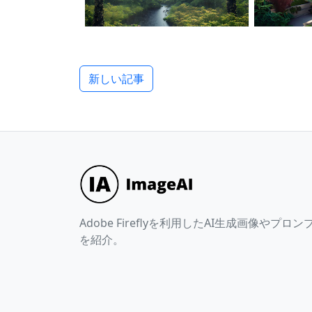
新しい記事
Adobe Fireflyを利用したAI生成画像やプロン
を紹介。