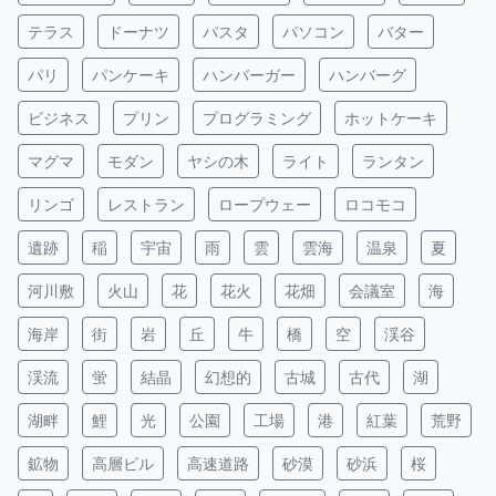
テラス
ドーナツ
パスタ
パソコン
バター
パリ
パンケーキ
ハンバーガー
ハンバーグ
ビジネス
プリン
プログラミング
ホットケーキ
マグマ
モダン
ヤシの木
ライト
ランタン
リンゴ
レストラン
ロープウェー
ロコモコ
遺跡
稲
宇宙
雨
雲
雲海
温泉
夏
河川敷
火山
花
花火
花畑
会議室
海
海岸
街
岩
丘
牛
橋
空
渓谷
渓流
蛍
結晶
幻想的
古城
古代
湖
湖畔
鯉
光
公園
工場
港
紅葉
荒野
鉱物
高層ビル
高速道路
砂漠
砂浜
桜