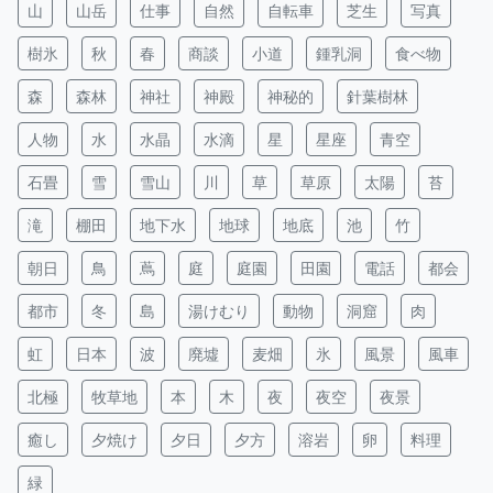
山
山岳
仕事
自然
自転車
芝生
写真
樹氷
秋
春
商談
小道
鍾乳洞
食べ物
森
森林
神社
神殿
神秘的
針葉樹林
人物
水
水晶
水滴
星
星座
青空
石畳
雪
雪山
川
草
草原
太陽
苔
滝
棚田
地下水
地球
地底
池
竹
朝日
鳥
蔦
庭
庭園
田園
電話
都会
都市
冬
島
湯けむり
動物
洞窟
肉
虹
日本
波
廃墟
麦畑
氷
風景
風車
北極
牧草地
本
木
夜
夜空
夜景
癒し
夕焼け
夕日
夕方
溶岩
卵
料理
緑