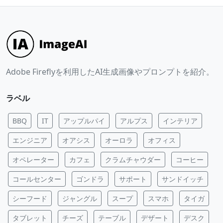
Adobe Fireflyを利用したAI生成画像やプロンプトを紹介。
ラベル
BBQ
IT
アップルパイ
アルプス
インテリア
エンジニア
オアシス
オーロラ
オフィス
オペレーター
カフェ
クラムチャウダー
コーヒー
コールセンター
ゴンドラ
サポート
サンドイッチ
シーフード
ジャングル
スープ
スマホ
タイガ
タブレット
チーズ
テーブル
デザート
デスク